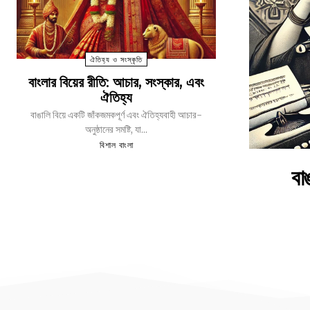
ঐতিহ্য ও সংস্কৃতি
বাংলার বিয়ের রীতি: আচার, সংস্কার, এবং
ঐতিহ্য
বাঙালি বিয়ে একটি জাঁকজমকপূর্ণ এবং ঐতিহ্যবাহী আচার-
অনুষ্ঠানের সমষ্টি, যা...
বিশাল বাংলা
বা