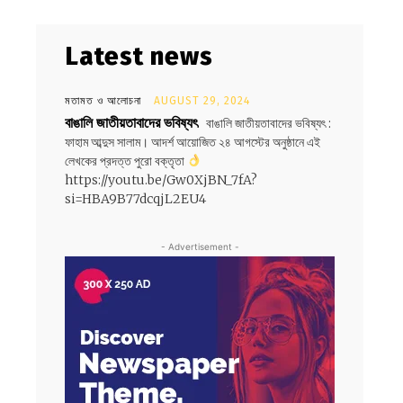
Latest news
মতামত ও আলোচনা
AUGUST 29, 2024
বাঙালি জাতীয়তাবাদের ভবিষ্যৎ
বাঙালি জাতীয়তাবাদের ভবিষ্যৎ :
ফাহাম আব্দুস সালাম। আদর্শ আয়োজিত ২৪ আগস্টের অনুষ্ঠানে এই
লেখকের প্রদত্ত পুরো বক্তৃতা
https://youtu.be/Gw0XjBN_7fA?
si=HBA9B77dcqjL2EU4
- Advertisement -