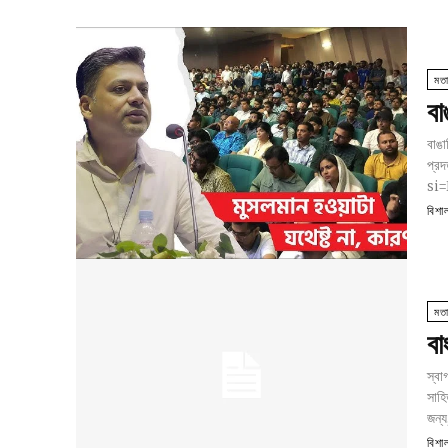
মত
বা
বাঙা
প্রদ
si
বিশা
মত
বা
স্বাগতম "বিশাল ব
সাহি
জন্য,
বিশা