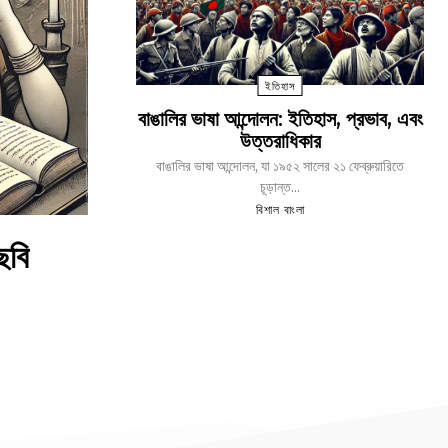
ইতিহাস
বাঙালির ভাষা আন্দোলন: ইতিহাস, প্রভাব, এবং
উত্তরাধিকার
বাঙালির ভাষা আন্দোলন, যা ১৯৫২ সালের ২১ ফেব্রুয়ারিতে
চূড়ান্ত...
বিশাল বাংলা
ছবি