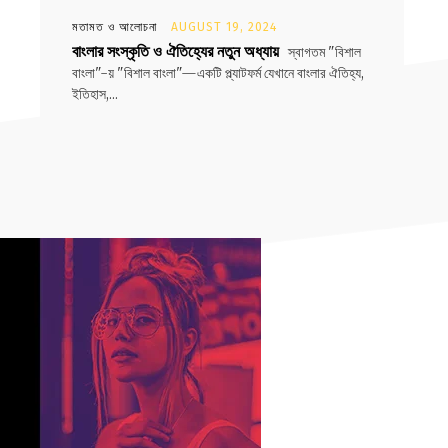
মতামত ও আলোচনা
AUGUST 19, 2024
বাংলার সংস্কৃতি ও ঐতিহ্যের নতুন অধ্যায়
স্বাগতম "বিশাল
বাংলা"-য় "বিশাল বাংলা"—একটি প্ল্যাটফর্ম যেখানে বাংলার ঐতিহ্য,
ইতিহাস,...