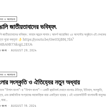
ামত ও আলোচনা
ঙালি জাতীয়তাবাদের ভবিষ্যৎ
লি জাতীয়তাবাদের ভবিষ্যৎ : ফাহাম আব্দুস সালাম। আদর্শ আয়োজিত ২৪ আগস্টের অনুষ্ঠানে এই লেখকের
ত্ত পুরো বক্তৃতা
https://youtu.be/Gw0XjBN_7fA?
=HBA9B77dcqjL2EU4
ল বাংলা
-
AUGUST 29, 2024
ামত ও আলোচনা
ংলার সংস্কৃতি ও ঐতিহ্যের নতুন অধ্যায়
াংলা"-য় "বিশাল বাংলা"—একটি প্ল্যাটফর্ম যেখানে বাংলার ঐতিহ্য, ইতিহাস, সংস্কৃতি,
ত্য, এবং রাজনৈতিক সংগ্রামের মহাকাব্যিক ধারা একত্রিত হয়েছে। এই ওয়েবসাইটটি বাংলাভাষী মানুষের
 যারা...
ল বাংলা
-
AUGUST 19, 2024