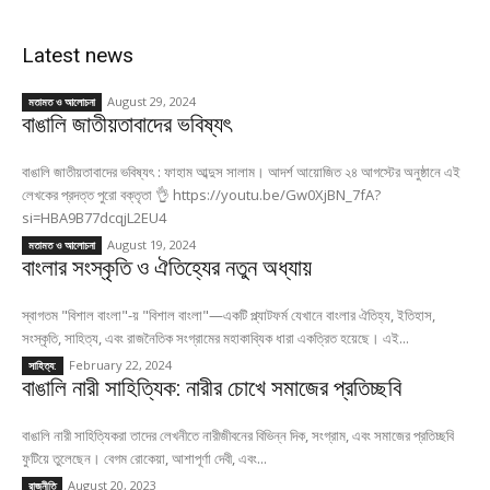
Latest news
August 29, 2024
মতামত ও আলোচনা
বাঙালি জাতীয়তাবাদের ভবিষ্যৎ
বাঙালি জাতীয়তাবাদের ভবিষ্যৎ : ফাহাম আব্দুস সালাম। আদর্শ আয়োজিত ২৪ আগস্টের অনুষ্ঠানে এই
লেখকের প্রদত্ত পুরো বক্তৃতা 👌 https://youtu.be/Gw0XjBN_7fA?
si=HBA9B77dcqjL2EU4
August 19, 2024
মতামত ও আলোচনা
বাংলার সংস্কৃতি ও ঐতিহ্যের নতুন অধ্যায়
স্বাগতম "বিশাল বাংলা"-য় "বিশাল বাংলা"—একটি প্ল্যাটফর্ম যেখানে বাংলার ঐতিহ্য, ইতিহাস,
সংস্কৃতি, সাহিত্য, এবং রাজনৈতিক সংগ্রামের মহাকাব্যিক ধারা একত্রিত হয়েছে। এই...
February 22, 2024
সাহিত্য:
বাঙালি নারী সাহিত্যিক: নারীর চোখে সমাজের প্রতিচ্ছবি
বাঙালি নারী সাহিত্যিকরা তাদের লেখনীতে নারীজীবনের বিভিন্ন দিক, সংগ্রাম, এবং সমাজের প্রতিচ্ছবি
ফুটিয়ে তুলেছেন। বেগম রোকেয়া, আশাপূর্ণা দেবী, এবং...
August 20, 2023
রাজনীতি