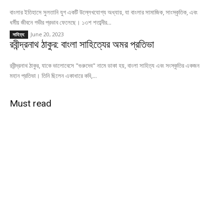
বাংলার ইতিহাসে সুলতানি যুগ একটি উল্লেখযোগ্য অধ্যায়, যা বাংলার সামাজিক, সাংস্কৃতিক, এবং
ধর্মীয় জীবনে গভীর প্রভাব ফেলেছে। ১৩শ শতাব্দীর...
June 20, 2023
সাহিত্য:
রবীন্দ্রনাথ ঠাকুর: বাংলা সাহিত্যের অমর প্রতিভা
রবীন্দ্রনাথ ঠাকুর, যাকে ভালোবেসে "গুরুদেব" নামে ডাকা হয়, বাংলা সাহিত্য এবং সংস্কৃতির একজন
মহান প্রতিভা। তিনি ছিলেন একাধারে কবি,...
Must read