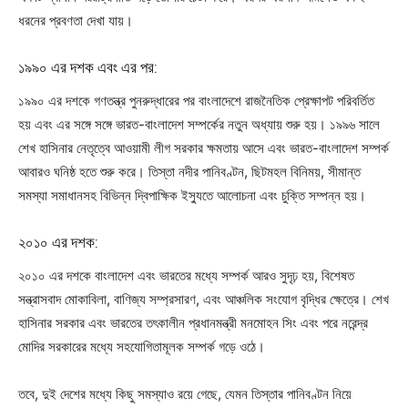
ধরনের প্রবণতা দেখা যায়।
১৯৯০ এর দশক এবং এর পর:
১৯৯০ এর দশকে গণতন্ত্র পুনরুদ্ধারের পর বাংলাদেশে রাজনৈতিক প্রেক্ষাপট পরিবর্তিত
হয় এবং এর সঙ্গে সঙ্গে ভারত-বাংলাদেশ সম্পর্কের নতুন অধ্যায় শুরু হয়। ১৯৯৬ সালে
শেখ হাসিনার নেতৃত্বে আওয়ামী লীগ সরকার ক্ষমতায় আসে এবং ভারত-বাংলাদেশ সম্পর্ক
আবারও ঘনিষ্ঠ হতে শুরু করে। তিস্তা নদীর পানিবণ্টন, ছিটমহল বিনিময়, সীমান্ত
সমস্যা সমাধানসহ বিভিন্ন দ্বিপাক্ষিক ইস্যুতে আলোচনা এবং চুক্তি সম্পন্ন হয়।
২০১০ এর দশক:
২০১০ এর দশকে বাংলাদেশ এবং ভারতের মধ্যে সম্পর্ক আরও সুদৃঢ় হয়, বিশেষত
সন্ত্রাসবাদ মোকাবিলা, বাণিজ্য সম্প্রসারণ, এবং আঞ্চলিক সংযোগ বৃদ্ধির ক্ষেত্রে। শেখ
হাসিনার সরকার এবং ভারতের তৎকালীন প্রধানমন্ত্রী মনমোহন সিং এবং পরে নরেন্দ্র
মোদির সরকারের মধ্যে সহযোগিতামূলক সম্পর্ক গড়ে ওঠে।
তবে, দুই দেশের মধ্যে কিছু সমস্যাও রয়ে গেছে, যেমন তিস্তার পানিবণ্টন নিয়ে