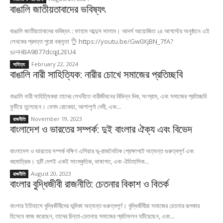
বাঙালি জাতীয়তাবাদের ভবিষ্যৎ
বাঙালি জাতীয়তাবাদের ভবিষ্যৎ : ফাহাম আব্দুস সালাম। আদর্শ আয়োজিত ২৪ আগস্টের অনুষ্ঠানে এই
লেখকের প্রদত্ত পুরো বক্তৃতা 👌 https://youtu.be/Gw0XjBN_7fA?
si=HBA9B77dcqjL2EU4
February 22, 2024
সাহিত্য:
বাঙালি নারী সাহিত্যিক: নারীর চোখে সমাজের প্রতিচ্ছবি
বাঙালি নারী সাহিত্যিকরা তাদের লেখনীতে নারীজীবনের বিভিন্ন দিক, সংগ্রাম, এবং সমাজের প্রতিচ্ছবি
ফুটিয়ে তুলেছেন। বেগম রোকেয়া, আশাপূর্ণা দেবী, এবং...
November 19, 2023
রাজনীতি
বাংলাদেশ ও ভারতের সম্পর্ক: দুই বাংলার ঐক্য এবং বিভেদ
বাংলাদেশ ও ভারতের সম্পর্ক দক্ষিণ এশিয়ার ভূ-রাজনৈতিক প্রেক্ষাপটে অত্যন্ত গুরুত্বপূর্ণ এবং
বহুমাত্রিক। দুটি দেশই একই সাংস্কৃতিক, ভাষাগত, এবং ঐতিহাসিক...
August 20, 2023
রাজনীতি
বাংলার বুদ্ধিজীবী রাজনীতি: চেতনার বিকাশ ও বিতর্ক
বাংলার ইতিহাসে বুদ্ধিজীবীদের ভূমিকা অত্যন্ত গুরুত্বপূর্ণ। বুদ্ধিজীবীরা সমাজের চেতনার রূপকার
হিসেবে কাজ করেছেন, তাদের চিন্তা-চেতনায় সমাজের প্রতিফলন ঘটিয়েছেন, এবং...