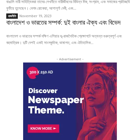
বাঙালি নারী সাহিত্যিকরা তাদের লেখনীতে নারীজীবনের বিভিন্ন দিক, সংগ্রাম, এবং সমাজের প্রতিচ্ছবি
ফুটিয়ে তুলেছেন। বেগম রোকেয়া, আশাপূর্ণা দেবী, এবং...
November 19, 2023
রাজনীতি
বাংলাদেশ ও ভারতের সম্পর্ক: দুই বাংলার ঐক্য এবং বিভেদ
বাংলাদেশ ও ভারতের সম্পর্ক দক্ষিণ এশিয়ার ভূ-রাজনৈতিক প্রেক্ষাপটে অত্যন্ত গুরুত্বপূর্ণ এবং
বহুমাত্রিক। দুটি দেশই একই সাংস্কৃতিক, ভাষাগত, এবং ঐতিহাসিক...
- Advertisement -