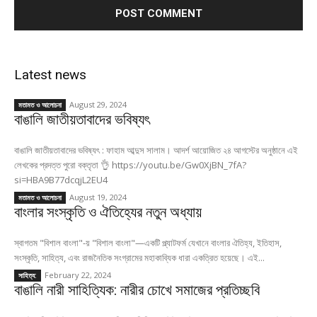
Latest news
August 29, 2024
মতামত ও আলোচনা
বাঙালি জাতীয়তাবাদের ভবিষ্যৎ
বাঙালি জাতীয়তাবাদের ভবিষ্যৎ : ফাহাম আব্দুস সালাম। আদর্শ আয়োজিত ২৪ আগস্টের অনুষ্ঠানে এই
লেখকের প্রদত্ত পুরো বক্তৃতা 👌 https://youtu.be/Gw0XjBN_7fA?
si=HBA9B77dcqjL2EU4
August 19, 2024
মতামত ও আলোচনা
বাংলার সংস্কৃতি ও ঐতিহ্যের নতুন অধ্যায়
স্বাগতম "বিশাল বাংলা"-য় "বিশাল বাংলা"—একটি প্ল্যাটফর্ম যেখানে বাংলার ঐতিহ্য, ইতিহাস,
সংস্কৃতি, সাহিত্য, এবং রাজনৈতিক সংগ্রামের মহাকাব্যিক ধারা একত্রিত হয়েছে। এই...
February 22, 2024
সাহিত্য:
বাঙালি নারী সাহিত্যিক: নারীর চোখে সমাজের প্রতিচ্ছবি