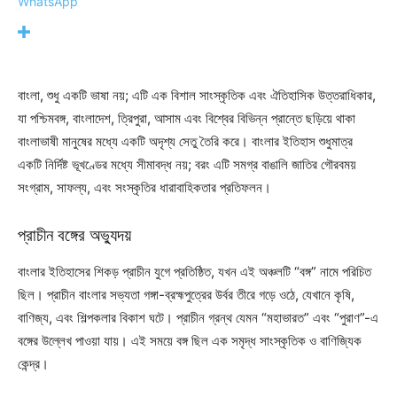
WhatsApp
বাংলা, শুধু একটি ভাষা নয়; এটি এক বিশাল সাংস্কৃতিক এবং ঐতিহাসিক উত্তরাধিকার,
যা পশ্চিমবঙ্গ, বাংলাদেশ, ত্রিপুরা, আসাম এবং বিশ্বের বিভিন্ন প্রান্তে ছড়িয়ে থাকা
বাংলাভাষী মানুষের মধ্যে একটি অদৃশ্য সেতু তৈরি করে। বাংলার ইতিহাস শুধুমাত্র
একটি নির্দিষ্ট ভূখণ্ডের মধ্যে সীমাবদ্ধ নয়; বরং এটি সমগ্র বাঙালি জাতির গৌরবময়
সংগ্রাম, সাফল্য, এবং সংস্কৃতির ধারাবাহিকতার প্রতিফলন।
প্রাচীন বঙ্গের অভ্যুদয়
বাংলার ইতিহাসের শিকড় প্রাচীন যুগে প্রতিষ্ঠিত, যখন এই অঞ্চলটি “বঙ্গ” নামে পরিচিত
ছিল। প্রাচীন বাংলার সভ্যতা গঙ্গা-ব্রহ্মপুত্রের উর্বর তীরে গড়ে ওঠে, যেখানে কৃষি,
বাণিজ্য, এবং শিল্পকলার বিকাশ ঘটে। প্রাচীন গ্রন্থ যেমন “মহাভারত” এবং “পুরাণ”-এ
বঙ্গের উল্লেখ পাওয়া যায়। এই সময়ে বঙ্গ ছিল এক সমৃদ্ধ সাংস্কৃতিক ও বাণিজ্যিক
কেন্দ্র।