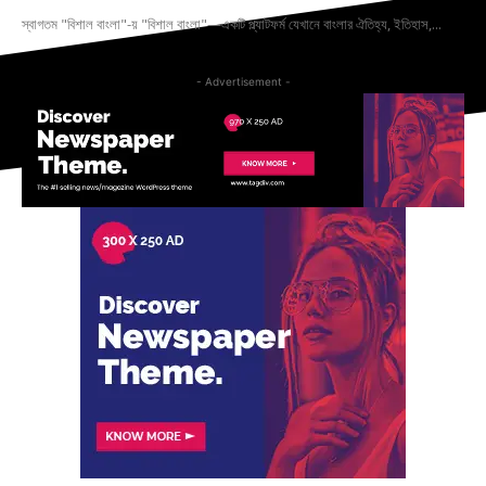
স্বাগতম "বিশাল বাংলা"-য় "বিশাল বাংলা"—একটি প্ল্যাটফর্ম যেখানে বাংলার ঐতিহ্য, ইতিহাস,...
- Advertisement -