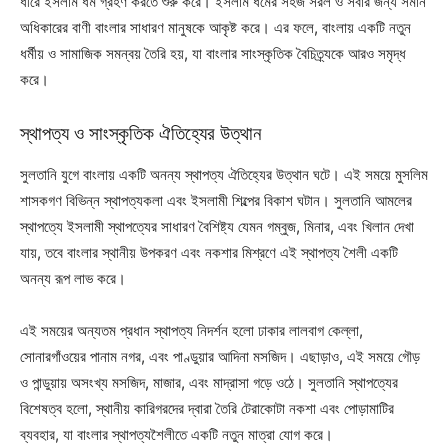
ধীরে ইসলাম ধর্ম গ্রহণ করতে শুরু করে। ইসলাম ধর্মের সহজ সরল ও সবার জন্য সমান
অধিকারের বাণী বাংলার সাধারণ মানুষকে আকৃষ্ট করে। এর ফলে, বাংলায় একটি নতুন
ধর্মীয় ও সামাজিক সমন্বয় তৈরি হয়, যা বাংলার সাংস্কৃতিক বৈচিত্র্যকে আরও সমৃদ্ধ
করে।
স্থাপত্য ও সাংস্কৃতিক ঐতিহ্যের উত্থান
সুলতানি যুগে বাংলায় একটি অনন্য স্থাপত্য ঐতিহ্যের উত্থান ঘটে। এই সময়ে মুসলিম
শাসকগণ বিভিন্ন স্থাপত্যকলা এবং ইসলামী শিল্পের বিকাশ ঘটান। সুলতানি আমলের
স্থাপত্যে ইসলামী স্থাপত্যের সাধারণ বৈশিষ্ট্য যেমন গম্বুজ, মিনার, এবং খিলান দেখা
যায়, তবে বাংলার স্থানীয় উপকরণ এবং নকশার মিশ্রণে এই স্থাপত্য শৈলী একটি
অনন্য রূপ লাভ করে।
এই সময়ের অন্যতম প্রধান স্থাপত্য নিদর্শন হলো ঢাকার লালবাগ কেল্লা,
সোনারগাঁওয়ের পানাম নগর, এবং পাণ্ডুয়ার আদিনা মসজিদ। এছাড়াও, এই সময়ে গৌড়
ও পান্ডুয়ায় অসংখ্য মসজিদ, মাজার, এবং মাদ্রাসা গড়ে ওঠে। সুলতানি স্থাপত্যের
বিশেষত্ব হলো, স্থানীয় কারিগরদের দ্বারা তৈরি টেরাকোটা নকশা এবং পোড়ামাটির
ব্যবহার, যা বাংলার স্থাপত্যশৈলীতে একটি নতুন মাত্রা যোগ করে।