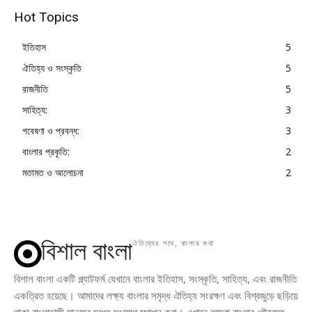
Hot Topics
ইতিহাস
5
ঐতিহ্য ও সংস্কৃতি
5
রাজনীতি
5
সাহিত্য:
3
গবেষণা ও প্রবন্ধ:
3
বাংলার প্রকৃতি:
2
মতামত ও আলোচনা
2
বিশাল বাংলা
ঐতিহ্যের পথে, বাংলার কথা
বিশাল বাংলা একটি প্ল্যাটফর্ম যেখানে বাংলার ইতিহাস, সংস্কৃতি, সাহিত্য, এবং রাজনীতি
একত্রিত হয়েছে। আমাদের লক্ষ্য বাংলার সমৃদ্ধ ঐতিহ্য সংরক্ষণ এবং বিশ্বজুড়ে ছড়িয়ে
থাকা বাংলাভাষী মানুষের মধ্যে সংযোগ স্থাপন করা। এখানে আমরা বাংলার গৌরবময়