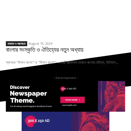
August 19, 2024
মতামত ও আলোচনা
বাংলার সংস্কৃতি ও ঐতিহ্যের নতুন অধ্যায়
স্বাগতম "বিশাল বাংলা"-য় "বিশাল বাংলা"—একটি প্ল্যাটফর্ম যেখানে বাংলার ঐতিহ্য, ইতিহাস,...
- Advertisement -