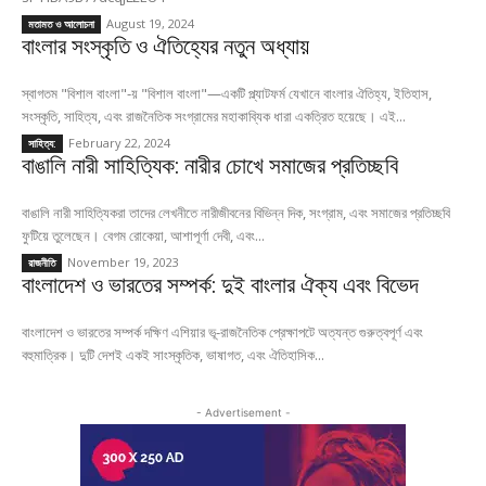
August 19, 2024
মতামত ও আলোচনা
বাংলার সংস্কৃতি ও ঐতিহ্যের নতুন অধ্যায়
স্বাগতম "বিশাল বাংলা"-য় "বিশাল বাংলা"—একটি প্ল্যাটফর্ম যেখানে বাংলার ঐতিহ্য, ইতিহাস,
সংস্কৃতি, সাহিত্য, এবং রাজনৈতিক সংগ্রামের মহাকাব্যিক ধারা একত্রিত হয়েছে। এই...
February 22, 2024
সাহিত্য:
বাঙালি নারী সাহিত্যিক: নারীর চোখে সমাজের প্রতিচ্ছবি
বাঙালি নারী সাহিত্যিকরা তাদের লেখনীতে নারীজীবনের বিভিন্ন দিক, সংগ্রাম, এবং সমাজের প্রতিচ্ছবি
ফুটিয়ে তুলেছেন। বেগম রোকেয়া, আশাপূর্ণা দেবী, এবং...
November 19, 2023
রাজনীতি
বাংলাদেশ ও ভারতের সম্পর্ক: দুই বাংলার ঐক্য এবং বিভেদ
বাংলাদেশ ও ভারতের সম্পর্ক দক্ষিণ এশিয়ার ভূ-রাজনৈতিক প্রেক্ষাপটে অত্যন্ত গুরুত্বপূর্ণ এবং
বহুমাত্রিক। দুটি দেশই একই সাংস্কৃতিক, ভাষাগত, এবং ঐতিহাসিক...
- Advertisement -